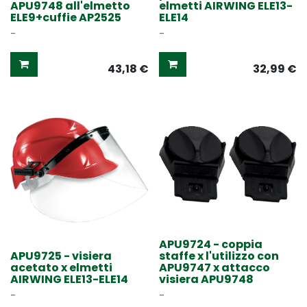
APU9748 all'elmetto
elmetti AIRWING ELE13-
ELE9+cuffie AP2525
ELE14
-
-
43,18
€
32,99
€
APU9724 - coppia
APU9725 - visiera
staffe x l'utilizzo con
acetato x elmetti
APU9747 x attacco
AIRWING ELE13-ELE14
visiera APU9748
-
-