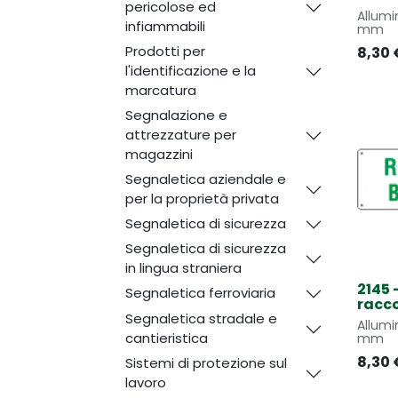
pericolose ed
Allumi
infiammabili
mm
Prodotti per
8,30
l'identificazione e la
marcatura
Segnalazione e
attrezzature per
magazzini
Segnaletica aziendale e
per la proprietà privata
Segnaletica di sicurezza
Segnaletica di sicurezza
in lingua straniera
2145 
Segnaletica ferroviaria
racc
Segnaletica stradale e
Allumi
cantieristica
mm
8,30
Sistemi di protezione sul
lavoro