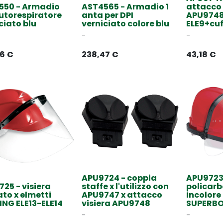
550 - Armadio
AST4565 - Armadio 1
attacco 
utorespiratore
anta per DPI
APU9748 
ciato blu
verniciato colore blu
ELE9+cuf
-
-
76
€
238,47
€
43,18
€
APU9724 - coppia
APU9723 
25 - visiera
staffe x l'utilizzo con
policar
to x elmetti
APU9747 x attacco
incolore
NG ELE13-ELE14
visiera APU9748
SUPERBO
-
-