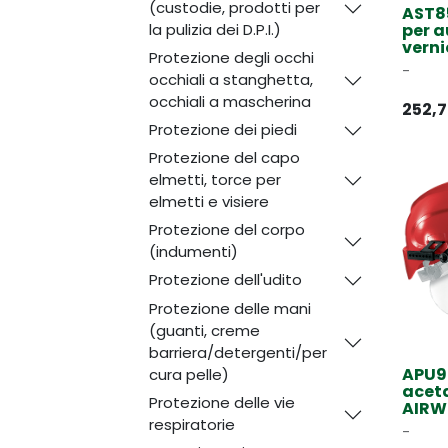
(custodie, prodotti per
AST8
la pulizia dei D.P.I.)
per a
verni
Protezione degli occhi
-
occhiali a stanghetta,
occhiali a mascherina
252,
Protezione dei piedi
Protezione del capo
elmetti, torce per
elmetti e visiere
Protezione del corpo
(indumenti)
Protezione dell'udito
Protezione delle mani
(guanti, creme
barriera/detergenti/per
APU97
cura pelle)
aceta
Protezione delle vie
AIRWI
respiratorie
-