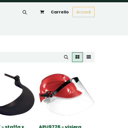
Accedi
Carrello
- staffa x
APU9726 - visiera