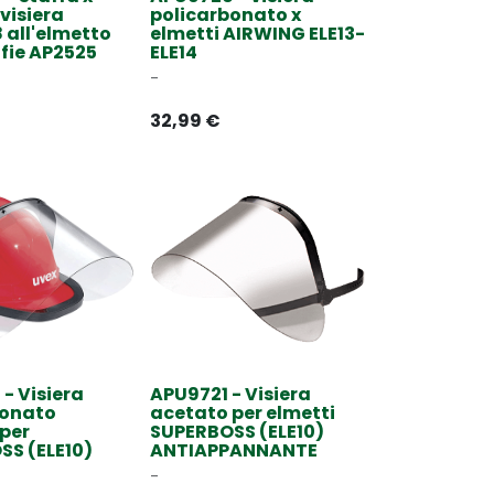
visiera
policarbonato x
all'elmetto
elmetti AIRWING ELE13-
fie AP2525
ELE14
-
32,99
€
- Visiera
APU9721 - Visiera
bonato
acetato per elmetti
 per
SUPERBOSS (ELE10)
SS (ELE10)
ANTIAPPANNANTE
-