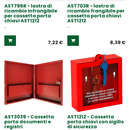
AST796R - lastra di
AST703R - lastra di
ricambio infrangibile
ricambio frangibile per
per cassetta porta
cassetta porta chiavi
chiavi AST1212
AST1212
-
-
7,22
€
8,39
€
AST3039 - Cassetta
AST1212 - Cassetta
porta documenti e
porta chiavi con sigillo
registri
di sicurezza