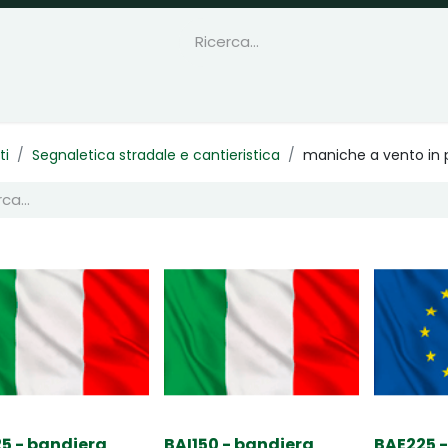
ti
Segnaletica stradale e cantieristica
maniche a vento in p
5 - bandiera
BAI150 - bandiera
BAE225 -