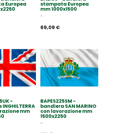
a Europea
stampata Europea
x2250
mm 1000x1500
-
69,09
€
5UK -
BAPES225SM -
a INGHILTERRA
bandiera SAN MARINO
orazione mm
con lavorazione mm
50
1500x2250
-