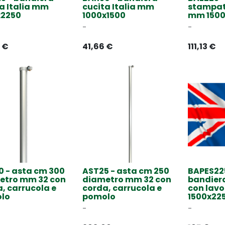
a Italia mm
cucita Italia mm
stampat
x2250
1000x1500
mm 1500
-
-
€
41,66
€
111,13
€
0 - asta cm 300
AST25 - asta cm 250
BAPES22
etro mm 32 con
diametro mm 32 con
bandier
, carrucola e
corda, carrucola e
con lav
lo
pomolo
1500x22
-
-