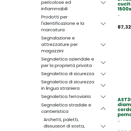
pericolose ed
cucit
infiammabili
1500
-
Prodotti per
l'identificazione e la
87,32
marcatura
Segnalazione e
attrezzature per
magazzini
Segnaletica aziendale e
per la proprietà privata
Segnaletica di sicurezza
Segnaletica di sicurezza
in lingua straniera
Segnaletica ferroviaria
AST3
diam
Segnaletica stradale e
corda
cantieristica
pomo
Archetti, paletti,
-
dissuasori di sosta,