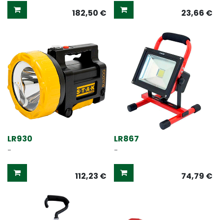
182,50
€
23,66
€
LR930
LR867
-
-
112,23
€
74,79
€