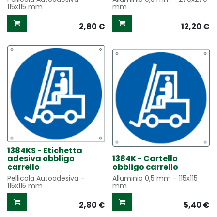
115x115 mm
mm
2,80
€
12,20
€
1384KS - Etichetta
adesiva obbligo
1384K - Cartello
carrello
obbligo carrello
Pellicola Autoadesiva -
Alluminio 0,5 mm - 115x115
115x115 mm
mm
2,80
€
5,40
€