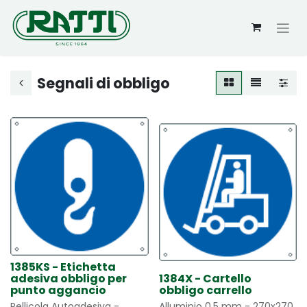
Segnali di obbligo
1385KS - Etichetta
adesiva obbligo per
1384X - Cartello
punto aggancio
obbligo carrello
Pellicola Autoadesiva -
Alluminio 0,5 mm - 270x270