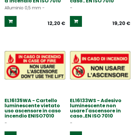
d'incendio EN ISO 7010
caso.. EN ISO 7010
Alluminio 0,5 mm -
-
12,20
€
19,20
€
EL16135WA - Cartello
EL16133WS - Adesivo
luminescente vietato
luminescente non
uso ascensore in caso
usare l'ascensore in
incendio ENISO7010
caso..EN ISO 7010
-
-