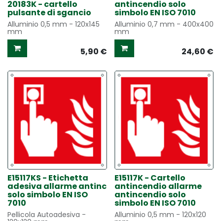
20183K - cartello
antincendio solo
pulsante di sgancio
simbolo EN ISO 7010
Alluminio 0,5 mm - 120x145
Alluminio 0,7 mm - 400x400
mm
mm
5,90
€
24,60
€
E15117KS - Etichetta
E15117K - Cartello
adesiva allarme antinc
antincendio allarme
solo simbolo EN ISO
antincendio solo
7010
simbolo EN ISO 7010
Pellicola Autoadesiva -
Alluminio 0,5 mm - 120x120