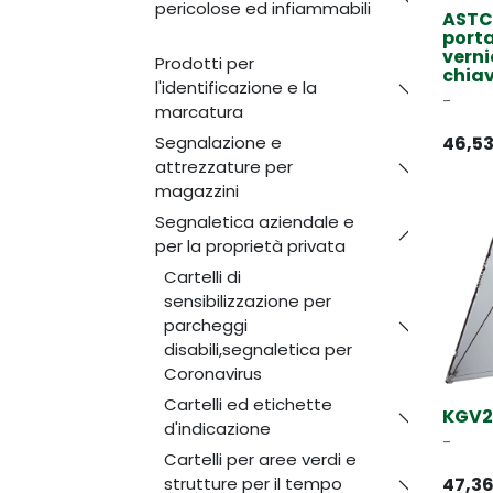
pericolose ed infiammabili
ASTC
porta
verni
Prodotti per
chiav
l'identificazione e la
-
marcatura
Segnalazione e
46,5
attrezzature per
magazzini
Segnaletica aziendale e
per la proprietà privata
Cartelli di
sensibilizzazione per
parcheggi
disabili,segnaletica per
Coronavirus
Cartelli ed etichette
KGV2
d'indicazione
-
Cartelli per aree verdi e
strutture per il tempo
47,3