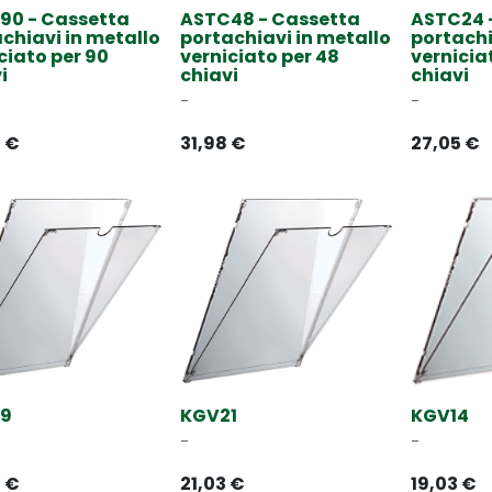
90 - Cassetta
ASTC48 - Cassetta
ASTC24 
chiavi in metallo
portachiavi in metallo
portachi
ciato per 90
verniciato per 48
vernicia
i
chiavi
chiavi
-
-
3
€
31,98
€
27,05
€
9
KGV21
KGV14
-
-
6
€
21,03
€
19,03
€