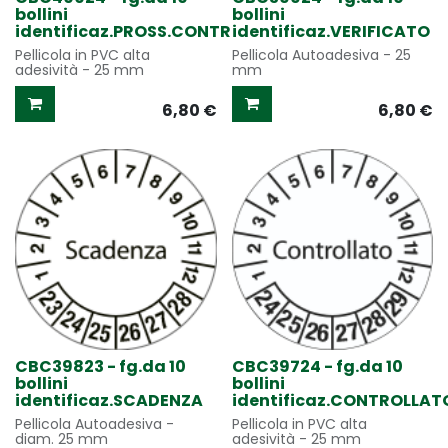
bollini
bollini
identificaz.PROSS.CONTR
identificaz.VERIFICATO
Pellicola in PVC alta
Pellicola Autoadesiva - 25
adesività - 25 mm
mm
6,80
€
6,80
€
CBC39823 - fg.da 10
CBC39724 - fg.da 10
bollini
bollini
identificaz.SCADENZA
identificaz.CONTROLLAT
Pellicola Autoadesiva -
Pellicola in PVC alta
diam. 25 mm
adesività - 25 mm