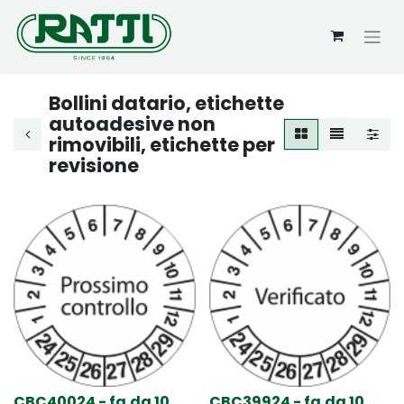
Bollini datario, etichette
autoadesive non
rimovibili, etichette per
revisione
CBC40024 - fg.da 10
CBC39924 - fg.da 10