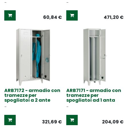
-
-
60,84
€
471,20
€
ARB7172 - armadio con
ARB7171 - armadio con
tramezze per
tramezze per
spogliatoi a 2 ante
spogliatoi ad 1 anta
-
-
321,69
€
204,09
€