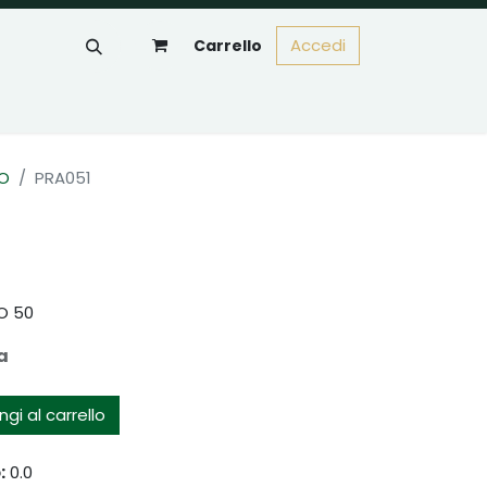
Accedi
Carrello
CO
PRA051
CO 50
a
gi al carrello
:
0.0