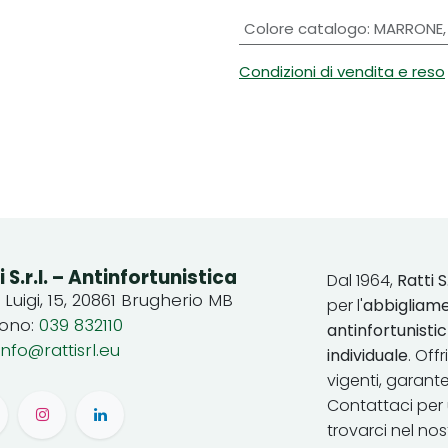
Colore catalogo
:
MARRONE
Condizioni di vendita e reso
i S.r.l. – Antinfortunistica
Dal 1964,
Ratti S.
. Luigi, 15, 20861 Brugherio MB
per l'
abbigliame
fono:
039 832110
antinfortunist
info@rattisrl.eu
individuale
. Off
vigenti, garant
Contattaci per 
trovarci nel no