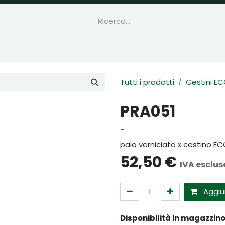
Tutti i prodotti
Cestini E
PRA051
-
palo verniciato x cestino E
52,50
€
IVA esclus
Aggiun
Disponibilità in magazzino