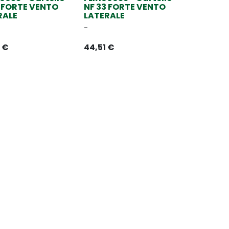
3 FORTE VENTO
NF 33 FORTE VENTO
RALE
LATERALE
-
€
44,51
€