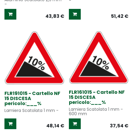
-
-
43,83
€
51,42
€
FLR161015 - Cartello NF
FLR191015 - Cartello NF
15 DISCESA
15 DISCESA
pericolo:___%
pericolo:___%
Lamiera Scatolata 1 mm -
Lamiera Scatolata 1 mm -
600 mm
48,14
€
37,54
€