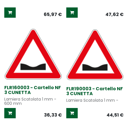
65,97
€
47,62
€
FLR160003 - Cartello NF
FLR190003 - Cartello NF
3 CUNETTA
3 CUNETTA
Lamiera Scatolata 1 mm -
Lamiera Scatolata 1 mm -
600 mm
36,33
€
44,51
€