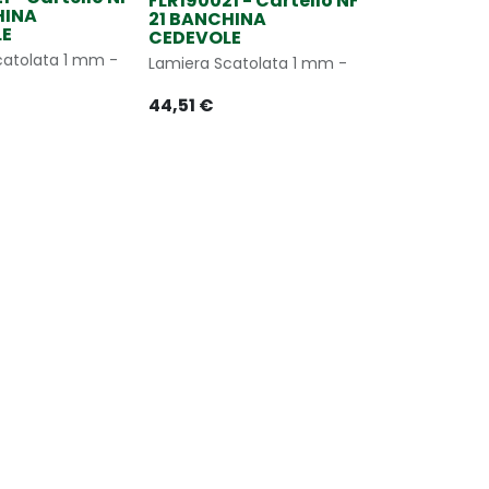
FLR190021 - Cartello NF
HINA
21 BANCHINA
LE
CEDEVOLE
catolata 1 mm -
Lamiera Scatolata 1 mm -
44,51
€