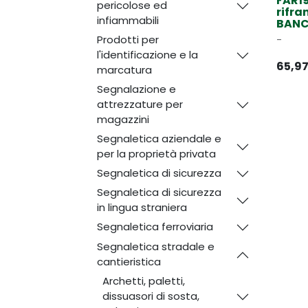
FAR19
pericolose ed
rifra
infiammabili
BANC
Prodotti per
-
l'identificazione e la
65,9
marcatura
Segnalazione e
attrezzature per
magazzini
Segnaletica aziendale e
per la proprietà privata
Segnaletica di sicurezza
Segnaletica di sicurezza
in lingua straniera
Segnaletica ferroviaria
Segnaletica stradale e
cantieristica
Archetti, paletti,
dissuasori di sosta,