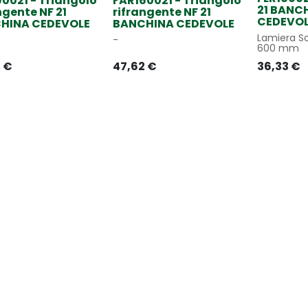
0021 - Triangolo
FAR160021 - Triangolo
21 BANC
ngente NF 21
rifrangente NF 21
CEDEVO
HINA CEDEVOLE
BANCHINA CEDEVOLE
Lamiera S
-
600 mm
7
€
47,62
€
36,33
€