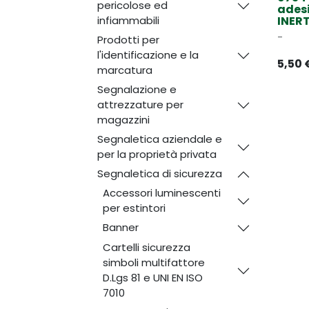
pericolose ed
ades
infiammabili
INER
-
Prodotti per
l'identificazione e la
5,50
marcatura
Segnalazione e
attrezzature per
magazzini
Segnaletica aziendale e
per la proprietà privata
Segnaletica di sicurezza
Accessori luminescenti
per estintori
Banner
Cartelli sicurezza
simboli multifattore
D.Lgs 81 e UNI EN ISO
7010