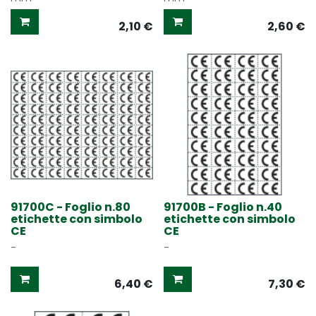
2,10
€
2,60
€
91700C - Foglio n.80
91700B - Foglio n.40
etichette con simbolo
etichette con simbolo
CE
CE
-
-
6,40
€
7,30
€