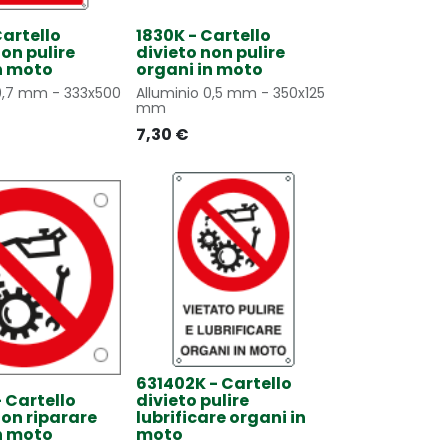
Cartello
1830K - Cartello
non pulire
divieto non pulire
n moto
organi in moto
 0,7 mm - 333x500
Alluminio 0,5 mm - 350x125
mm
7,30
€
631402K - Cartello
 Cartello
divieto pulire
non riparare
lubrificare organi in
n moto
moto