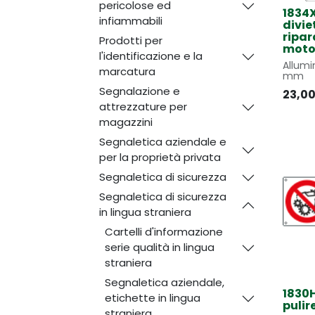
pericolose ed
1834X
infiammabili
divie
ripar
Prodotti per
mot
l'identificazione e la
Allumi
marcatura
mm
Segnalazione e
23,0
attrezzature per
magazzini
Segnaletica aziendale e
per la proprietà privata
Segnaletica di sicurezza
Segnaletica di sicurezza
in lingua straniera
Cartelli d'informazione
serie qualità in lingua
straniera
Segnaletica aziendale,
1830H
etichette in lingua
pulir
straniera