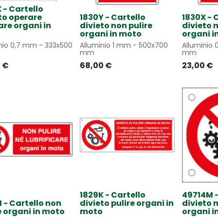
 - Cartello
to operare
1830Y - Cartello
1830X - 
are organi in
divieto non pulire
divieto 
o
organi in moto
organi i
nio 0,7 mm - 333x500
Alluminio 1 mm - 500x700
Alluminio
mm
mm
0
€
68,00
€
23,00
€
1829K - Cartello
49714M -
 - Cartello non
divieto pulire organi in
divieto 
e organi in moto
moto
organi i