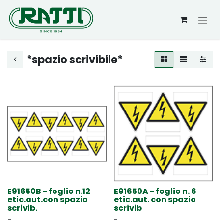
*spazio scrivibile*
E91650B - foglio n.12
E91650A - foglio n. 6
etic.aut.con spazio
etic.aut. con spazio
scrivib.
scrivib
-
-