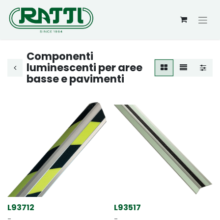
Componenti
luminescenti per aree
basse e pavimenti
L93712
L93517
-
-