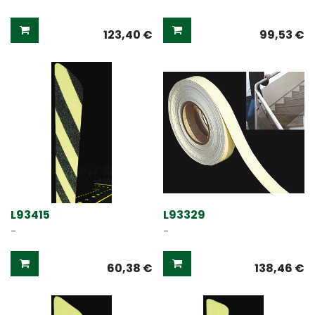
123,40
€
99,53
€
L93415
L93329
-
-
60,38
€
138,46
€