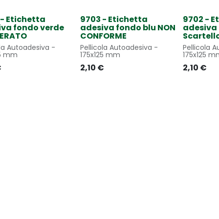
- Etichetta
9703 - Etichetta
9702 - E
iva fondo verde
adesiva fondo blu NON
adesiva 
BERATO
CONFORME
Scartell
la Autoadesiva -
Pellicola Autoadesiva -
Pellicola A
25 mm
175x125 mm
175x125 m
€
2,10
€
2,10
€