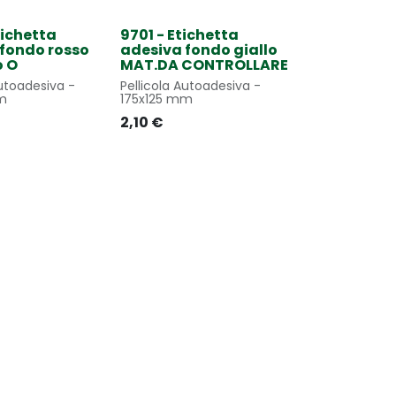
tichetta
9701 - Etichetta
fondo rosso
adesiva fondo giallo
o O
MAT.DA CONTROLLARE
utoadesiva -
Pellicola Autoadesiva -
m
175x125 mm
2,10
€