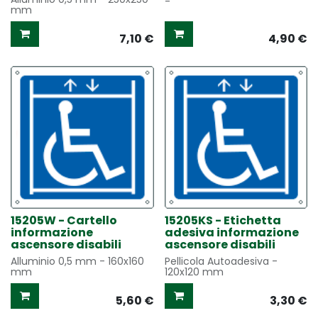
-
mm
7,10
€
4,90
€
15205W - Cartello
15205KS - Etichetta
informazione
adesiva informazione
ascensore disabili
ascensore disabili
Alluminio 0,5 mm - 160x160
Pellicola Autoadesiva -
mm
120x120 mm
5,60
€
3,30
€