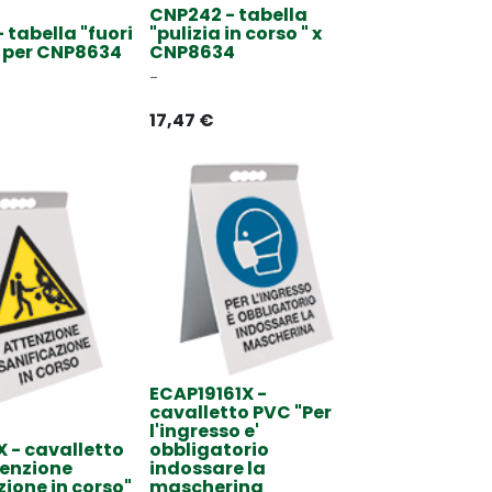
CNP242 - tabella
 tabella "fuori
"pulizia in corso " x
" per CNP8634
CNP8634
-
17,47
€
ECAP19161X -
cavalletto PVC "Per
l'ingresso e'
 - cavalletto
obbligatorio
tenzione
indossare la
zione in corso"
mascherina