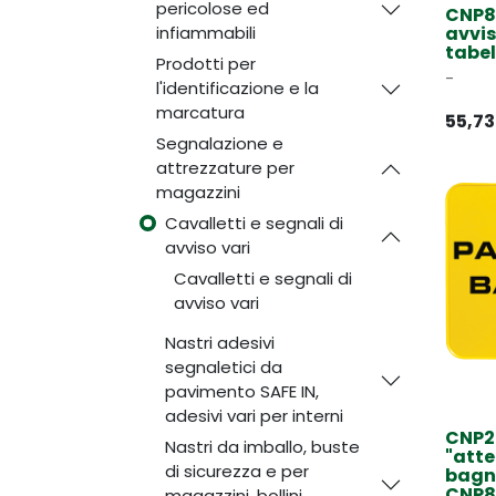
pericolose ed
CNP86
infiammabili
avvis
tabel
Prodotti per
-
l'identificazione e la
marcatura
55,73
Segnalazione e
attrezzature per
magazzini
Cavalletti e segnali di
avviso vari
Cavalletti e segnali di
avviso vari
Nastri adesivi
segnaletici da
pavimento SAFE IN,
adesivi vari per interni
CNP24
Nastri da imballo, buste
"att
di sicurezza e per
bagn
CNP8
magazzini, bollini