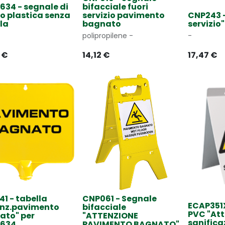
34 - segnale di
bifacciale fuori
o plastica senza
servizio pavimento
CNP243 -
la
bagnato
servizio
polipropilene -
-
€
14,12
€
17,47
€
1 - tabella
CNP061 - Segnale
ECAP351X
enz.pavimento
bifacciale
PVC "At
ato" per
"ATTENZIONE
sanifica
634
PAVIMENTO BAGNATO"