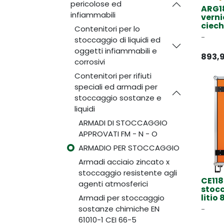
pericolose ed
ARG1
infiammabili
verni
ciech
Contenitori per lo
-
stoccaggio di liquidi ed
oggetti infiammabili e
893,
corrosivi
Contenitori per rifiuti
speciali ed armadi per
stoccaggio sostanze e
liquidi
ARMADI DI STOCCAGGIO
APPROVATI FM - N - O
ARMADIO PER STOCCAGGIO
Armadi acciaio zincato x
stoccaggio resistente agli
CE118
agenti atmosferici
stocc
litio
Armadi per stoccaggio
sostanze chimiche EN
-
61010-1 CEI 66-5