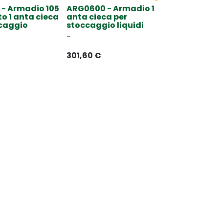
 - Armadio 105
ARG0600 - Armadio 1
to 1 anta cieca
anta cieca per
ccaggio
stoccaggio liquidi
-
301,60
€