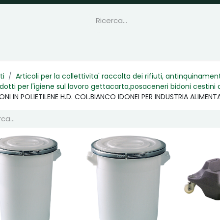
ti
Articoli per la collettivita' raccolta dei rifiuti, antinquiname
dotti per l'igiene sul lavoro gettacarta,posaceneri bidoni cestini
ONI IN POLIETILENE H.D. COL.BIANCO IDONEI PER INDUSTRIA ALIMENT