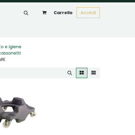
Accedi
Carrello
nto e igiene
 cassonetti
ARE