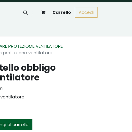
Accedi
Carrello
RE PROTEZIOME VENTILATORE
o protezione ventilatore
ello obbligo
ntilatore
mm
 ventilatore
gi al carrello