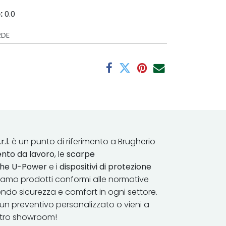
:
0.0
RDE
r.l.
è un punto di riferimento a Brugherio
nto da lavoro
, le
scarpe
iche U-Power
e i
dispositivi di protezione
riamo prodotti conformi alle normative
endo sicurezza e comfort in ​ogni settore.
un preventivo personalizzato o vieni a
stro showroom!