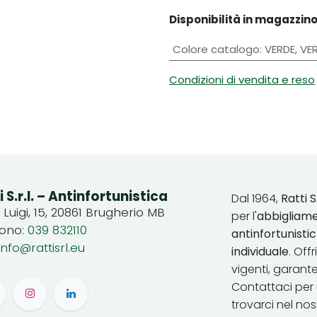
Disponibilità in magazzino
Colore catalogo
:
VERDE
,
VE
Condizioni di vendita e reso
i S.r.l. – Antinfortunistica
Dal 1964,
Ratti S.
. Luigi, 15, 20861 Brugherio MB
per l'
abbigliame
fono:
039 832110
antinfortunist
info@rattisrl.eu
individuale
. Off
vigenti, garant
Contattaci per 
trovarci nel no