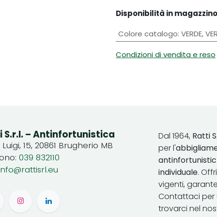
Disponibilità in magazzino
Colore catalogo
:
VERDE
,
VE
Condizioni di vendita e reso
i S.r.l. – Antinfortunistica
Dal 1964,
Ratti S.
. Luigi, 15, 20861 Brugherio MB
per l'
abbigliame
fono:
039 832110
antinfortunist
info@rattisrl.eu
individuale
. Off
vigenti, garant
Contattaci per 
trovarci nel no