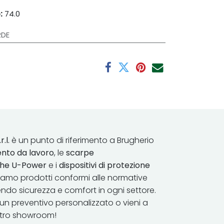
:
74.0
RDE
r.l.
è un punto di riferimento a Brugherio
nto da lavoro
, le
scarpe
iche U-Power
e i
dispositivi di protezione
riamo prodotti conformi alle normative
endo sicurezza e comfort in ​ogni settore.
un preventivo personalizzato o vieni a
stro showroom!