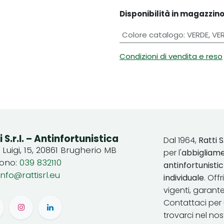
Disponibilità in magazzino
Colore catalogo
:
VERDE
,
VE
Condizioni di vendita e reso
i S.r.l. – Antinfortunistica
Dal 1964,
Ratti S.
. Luigi, 15, 20861 Brugherio MB
per l'
abbigliame
fono:
039 832110
antinfortunist
info@rattisrl.eu
individuale
. Off
vigenti, garant
Contattaci per 
trovarci nel no