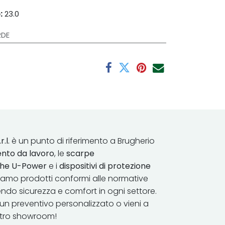
:
23.0
RDE
r.l.
è un punto di riferimento a Brugherio
nto da lavoro
, le
scarpe
iche U-Power
e i
dispositivi di protezione
riamo prodotti conformi alle normative
endo sicurezza e comfort in ​ogni settore.
un preventivo personalizzato o vieni a
stro showroom!