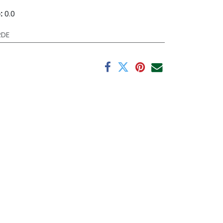
:
0.0
RDE