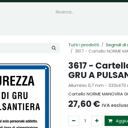
Tutti i prodotti
Segnali di
3617 - Cartello NORME 
3617 - Carte
GRU A PULSA
Alluminio 0,7 mm - 333x47
Cartello NORME MANOVRA G
27,60
€
IVA esclus
Aggiun