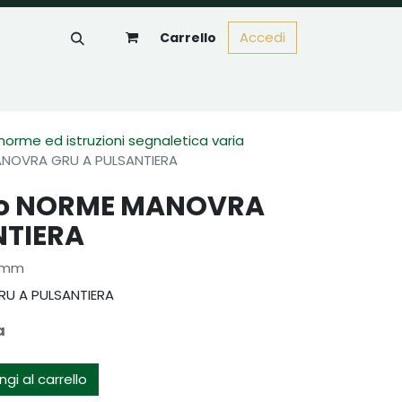
Accedi
Carrello
 norme ed istruzioni segnaletica varia
MANOVRA GRU A PULSANTIERA
llo NORME MANOVRA
NTIERA
0 mm
RU A PULSANTIERA
a
gi al carrello