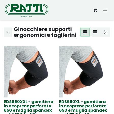
Ginocchiere supporti
ergonomici e taglierini
EDS650XXL - gomitiera
EDS650XL - gomitiera
in neoprene perforato
in neoprene perforato
650 e maglia spandex
650 e maglia spandex