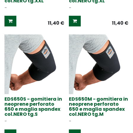
col.NERO tg.XXL
col.NERO tg.XL
-
-
11,40
€
11,40
€
EDS650S - gomitiera in
EDS650M - gomitiera in
neoprene perforato
neoprene perforato
650 e maglia spandex
650 e maglia spandex
col.NERO tg.S
col.NERO tg.M
-
-